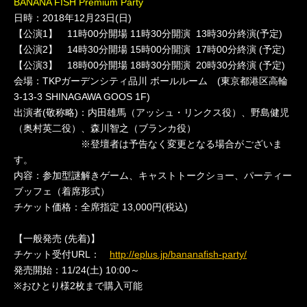
BANANA FISH Premium Party
日時：2018年12月23日(日)
【公演1】 11時00分開場 11時30分開演 13時30分終演(予定)
【公演2】 14時30分開場 15時00分開演 17時00分終演 (予定)
【公演3】 18時00分開場 18時30分開演 20時30分終演 (予定)
会場：TKPガーデンシティ品川 ボールルーム (東京都港区高輪
3-13-3 SHINAGAWA GOOS 1F)
出演者(敬称略)：内田雄馬（アッシュ・リンクス役）、野島健児
（奥村英二役）、森川智之（ブランカ役）
※登壇者は予告なく変更となる場合がございま
す。
内容：参加型謎解きゲーム、キャストトークショー、パーティー
ブッフェ（着席形式）
チケット価格：全席指定 13,000円(税込)
【一般発売 (先着)】
チケット受付URL：
http://eplus.jp/bananafish-party/
発売開始：11/24(土) 10:00～
※おひとり様2枚まで購入可能