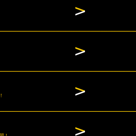
！
公開！