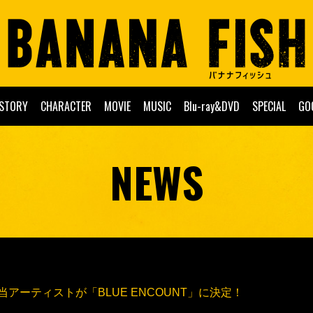
STORY
CHARACTER
MOVIE
MUSIC
Blu-ray&DVD
SPECIAL
GO
NEWS
アーティストが「BLUE ENCOUNT」に決定！