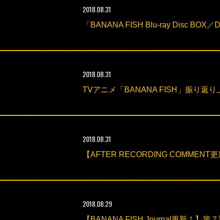
2018.08.31
「BANANA FISH Blu-ray Disc 
2018.08.31
TVアニメ「BANANA FISH」振り
2018.08.31
【AFTER RECORDING COM
2018.08.29
【BANANA FISH Journal