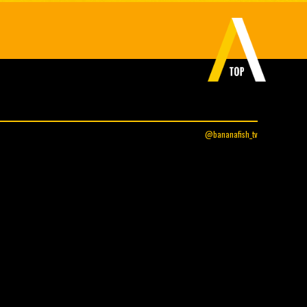
@bananafish_tv