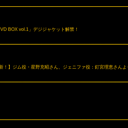
OX／DVD BOX vol.1」デジジャケット解禁！
MENT更新！】ジム役・星野充昭さん、ジェニファ役：釘宮理恵さん