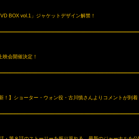
BOX／DVD BOX vol.1」ジャケットデザイン解禁！
返り上映会開催決定！
MENT更新！】ショーター・ウォン役・古川慎さんよりコメントが到着
更新！】第７話・第８話のストーリーを振り返れる、最新のジャーナルを