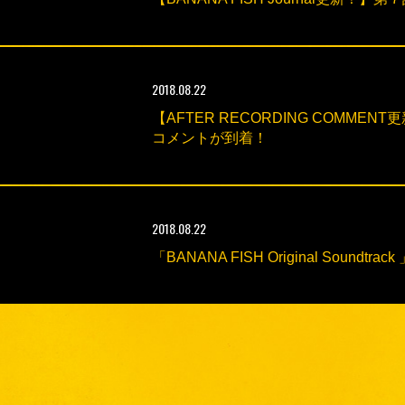
2018.08.22
【AFTER RECORDING CO
コメントが到着！
2018.08.22
「BANANA FISH Original Soun