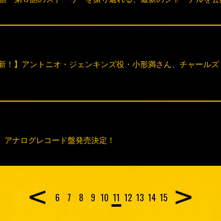
MMENT更新！】アントニオ・ジェンキンズ役・小形満さん、チャー
dtrack 」アナログレコード盤発売決定！
6
7
8
9
10
11
12
13
14
15